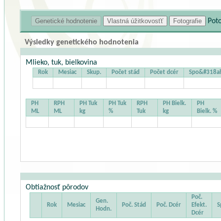
Pot
Výsledky genetického hodnotenia
Mlieko, tuk, bielkovina
Rok
Mesiac
Skup.
Počet stád
Počet dcér
Spo&#318ah
PH
RPH
PH Tuk
PH Tuk
RPH
PH Bielk.
PH
ML
ML
kg
%
Tuk
kg
Bielk. %
Obtiažnosť pôrodov
Poč.
Gen.
Rok
Mesiac
Poč. Stád
Poč. Dcér
Efekt.
S
Hodn.
Dcér