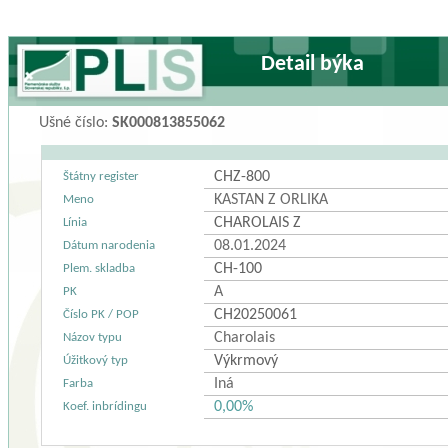
Detail býka
Ušné číslo:
SK000813855062
CHZ-800
Štátny register
KASTAN Z ORLIKA
Meno
CHAROLAIS Z
Línia
08.01.2024
Dátum narodenia
CH-100
Plem. skladba
A
PK
CH20250061
Číslo PK / POP
Charolais
Názov typu
Výkrmový
Úžitkový typ
Iná
Farba
0,00%
Koef. inbrídingu