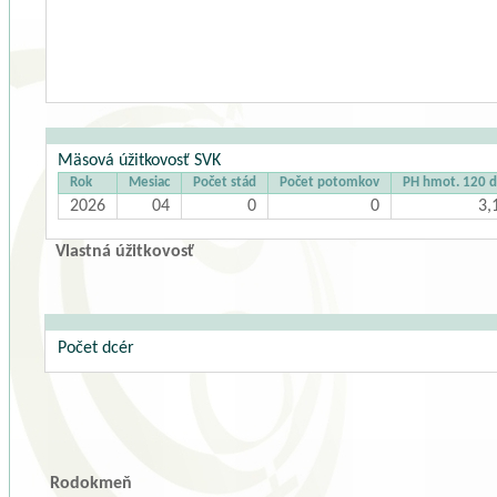
Mäsová úžitkovosť SVK
Rok
Mesiac
Počet stád
Počet potomkov
PH hmot. 120 d
2026
04
0
0
3,
Vlastná úžitkovosť
Počet dcér
Rodokmeň