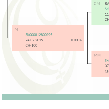
OM
B
SK
11
C
M
SK000812800995
24.02.2019
0.00 %
CH-100
MM
SK
07
C