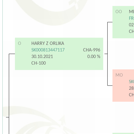
OO
M
FR
02
C
O
HARRY Z ORLIKA
SK000813447117
CHA-996
30.10.2021
0.00 %
CH-100
MO
SK
28
C