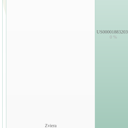
US00001883203
0 %
Zviera