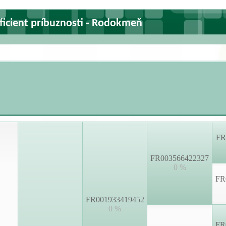
ficient príbuznosti - Rodokmeň
FR
FR003566422327
0 %
FR
FR001933419452
0 %
FR