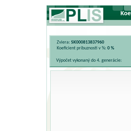
Koe
Zviera:
SK000813837960
Koeficient príbuznosti v %:
0 %
Výpočet vykonaný do 4. generácie: