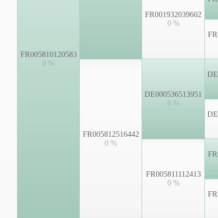
FR001932039602
0 %
FR
FR005810120583
0 %
DE
DE000536513951
0 %
DE
FR005812516442
0 %
FR
FR005811112413
0 %
FR