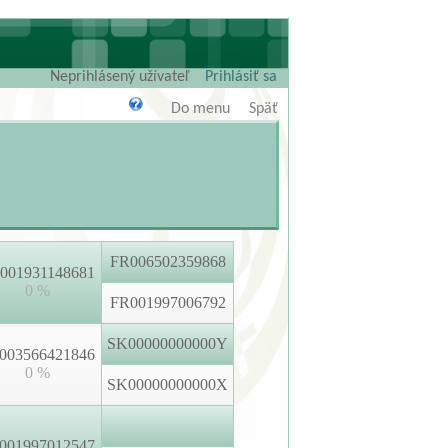
Neprihlásený užívateľ
Prihlásiť sa
Do menu
Späť
FR006502359868
001931148681
0 %
FR001997006792
SK00000000000Y
003566421846
0 %
SK00000000000X
001997012547