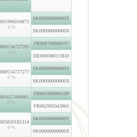
SK00000000000Y
001996016873
0 %
SK00000000000X
FR008700840197
000534727285
0 %
DE000580115810
SK00000000000Y
000534727277
0 %
SK00000000000X
FR001998000189
001627496661
0 %
FR002992043865
SK00000000000Y
005820182314
0 %
SK00000000000X