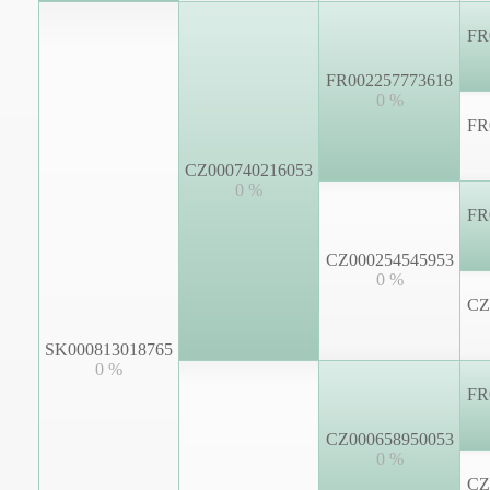
FR
FR002257773618
0 %
FR
CZ000740216053
0 %
FR
CZ000254545953
0 %
CZ
SK000813018765
0 %
FR
CZ000658950053
0 %
CZ