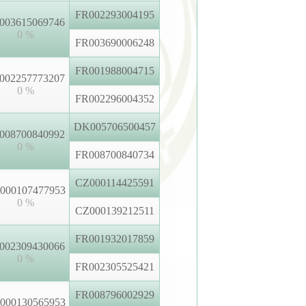
FR002293004195
003615069746
0 %
FR003690006248
FR001988004715
002257773207
0 %
FR002296004352
DK005706500457
008700840992
0 %
FR008700840734
CZ000114425591
000107477953
0 %
CZ000139212511
FR001932017859
002309430066
0 %
FR002305525421
FR008796002929
000130565953