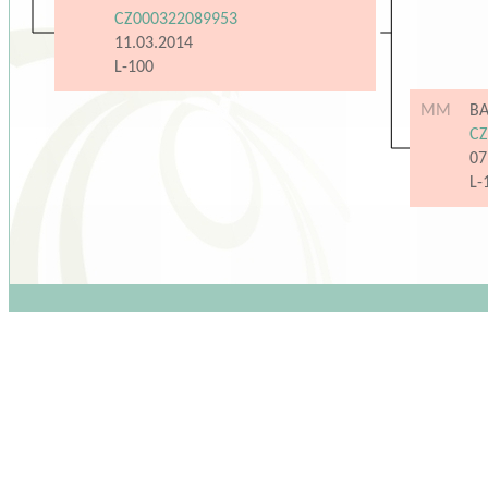
CZ000322089953
11.03.2014
L-100
MM
BA
CZ
07
L-