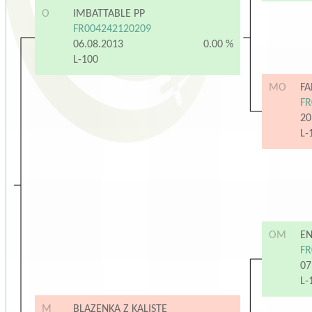
O
IMBATTABLE PP
FR004242120209
06.08.2013
0.00 %
L-100
MO
FA
FR
20
L-
OM
EN
FR
07
L-
M
BLAZENKA Z KALISTE