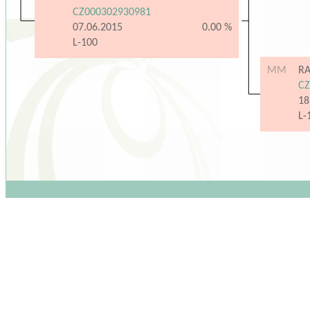
CZ000302930981
07.06.2015
0.00 %
L-100
MM
RA
CZ
18
L-