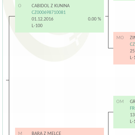
O
CABIDOL Z KUNINA
CZ000698710081
01.12.2016
0.00 %
L-100
MO
ZI
CZ
25
L-
OM
G
FR
13
L-
M
BARA Z MELCE