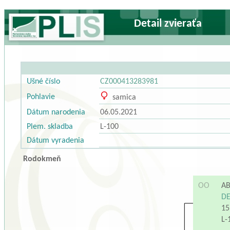
Detail zvieraťa
Ušné číslo
CZ000413283981
Pohlavie
samica
Dátum narodenia
06.05.2021
Plem. skladba
L-100
Dátum vyradenia
Rodokmeň
OO
AB
DE
15
L-